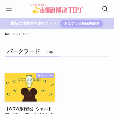
最新の体験談を読む？＞＞
トコジラミ駆除体験談
ホーム
パークフード
パークフード
– tag –
ディズニー
【WDW旅行記】ウォルト