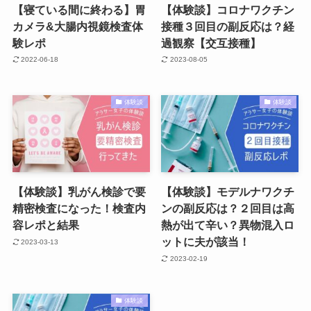
【寝ている間に終わる】胃
【体験談】コロナワクチン
カメラ&大腸内視鏡検査体
接種３回目の副反応は？経
験レポ
過観察【交互接種】
2022-06-18
2023-08-05
体験談
体験談
【体験談】乳がん検診で要
【体験談】モデルナワクチ
精密検査になった！検査内
ンの副反応は？２回目は高
容レポと結果
熱が出て辛い？異物混入ロ
ットに夫が該当！
2023-03-13
2023-02-19
体験談