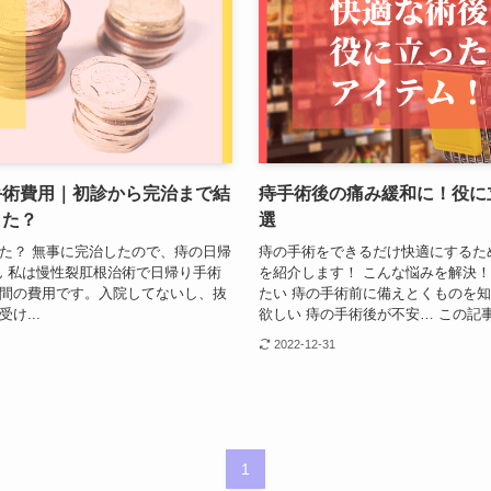
手術費用｜初診から完治まで結
痔手術後の痛み緩和に！役に
りた？
選
た？ 無事に完治したので、痔の日帰
痔の手術をできるだけ快適にするた
ん 私は慢性裂肛根治術で日帰り手術
を紹介します！ こんな悩みを解決！
間の費用です。入院してないし、抜
たい 痔の手術前に備えとくものを知
け...
欲しい 痔の手術後が不安… この記事を
2022-12-31
1