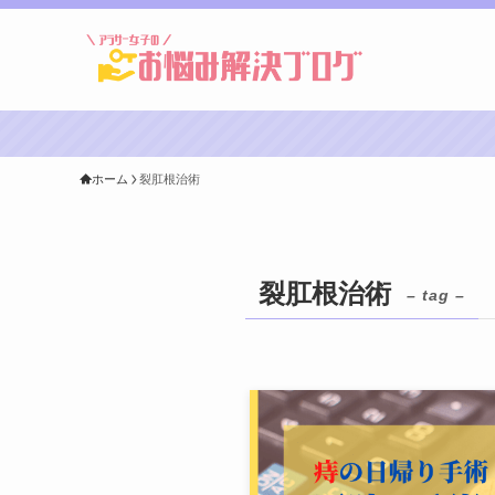
ホーム
裂肛根治術
裂肛根治術
– tag –