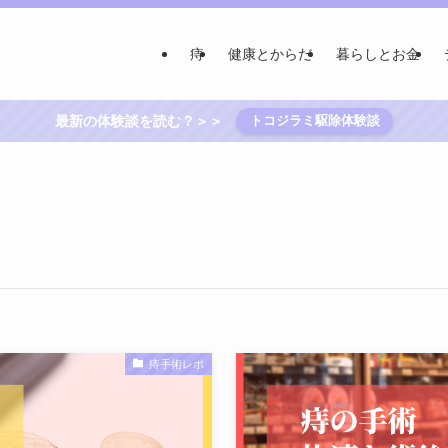
痔
健康とからだ
暮らしとお金
最新の体験談を読む？＞＞
トコジラミ駆除体験談
痔手術レポ