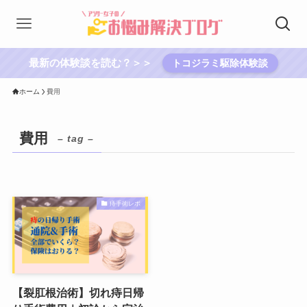
最新の体験談を読む？＞＞
トコジラミ駆除体験談
ホーム
費用
費用
– tag –
痔手術レポ
【裂肛根治術】切れ痔日帰