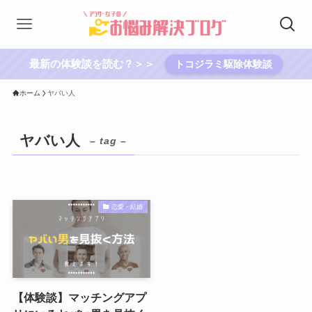
最新の体験談を読む？＞＞
トコジラミ駆除体験談
ホーム
ヤバい人
ヤバい人
– tag –
恋愛・結婚
【体験談】マッチングアプ