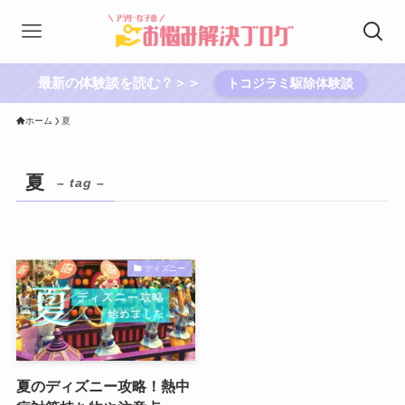
最新の体験談を読む？＞＞
トコジラミ駆除体験談
ホーム
夏
夏
– tag –
ディズニー
夏のディズニー攻略！熱中