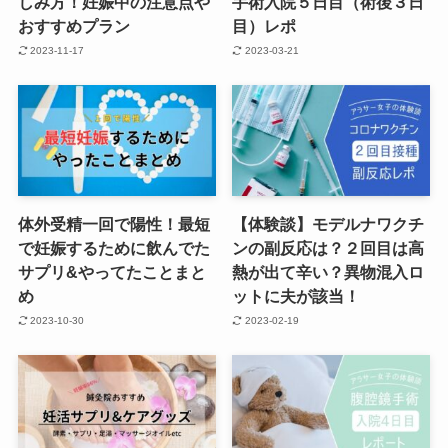
しみ方！妊娠中の注意点や
手術入院５日目（術後３日
おすすめプラン
目）レポ
2023-11-17
2023-03-21
体外受精一回で陽性！最短
【体験談】モデルナワクチ
で妊娠するために飲んでた
ンの副反応は？２回目は高
サプリ&やってたことまと
熱が出て辛い？異物混入ロ
め
ットに夫が該当！
2023-10-30
2023-02-19