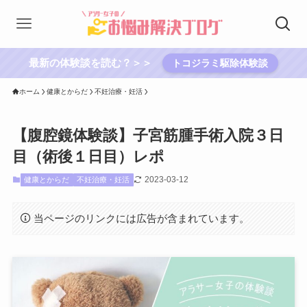
最新の体験談を読む？＞＞
トコジラミ駆除体験談
ホーム
健康とからだ
不妊治療・妊活
【腹腔鏡体験談】子宮筋腫手術入院３日
目（術後１日目）レポ
2023-03-12
健康とからだ
不妊治療・妊活
当ページのリンクには広告が含まれています。