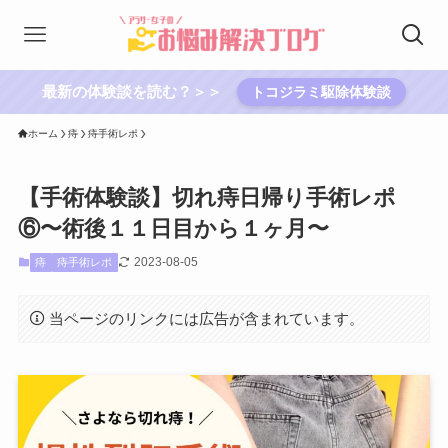
最新の体験談を読む？＞＞
トコジラミ駆除体験談
ホーム
痔
痔手術レポ
【手術体験談】切れ痔日帰り手術レポ
⑥〜術後１１日目から１ヶ月〜
2023-08-05
痔
痔手術レポ
当ページのリンクには広告が含まれています。